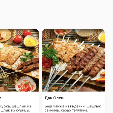
л
Дан Олеш
Курка, шашлык из
Беш Панжа из индейки, шашлык
ашлык из курицы,
свинина, кебаб телятина,