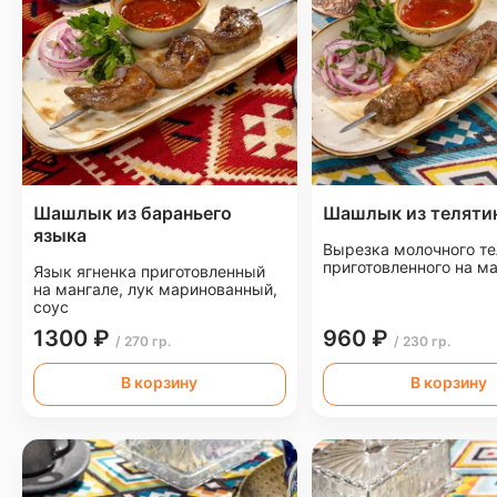
Шашлык из бараньего
Шашлык из теляти
языка
Вырезка молочного те
приготовленного на м
Язык ягненка приготовленный
на мангале, лук маринованный,
соус
1300 ₽
960 ₽
/ 270 гр.
/ 230 гр.
В корзину
В корзину