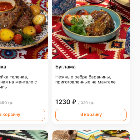
нка
Буглама
йка теленка,
Нежные ребра баранины,
ная на мангале с
приготовленные на мангале
иль
1230 ₽
 450 гр.
/ 320 гр.
В корзину
В корзину