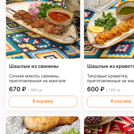
Шашлык из свинины
Шашлык из кревет
Сочная мякоть свинины,
Тигровые креветки,
приготовленная на мангале
приготовленные на ма
670 ₽
600 ₽
/ 195 гр.
/ 135 гр.
В корзину
В корзину