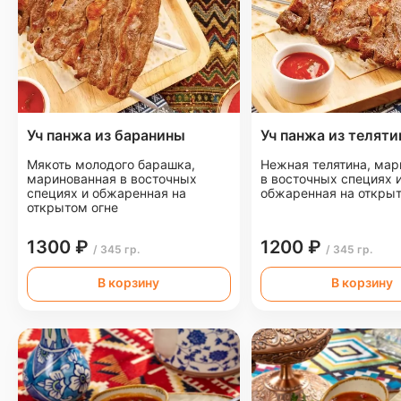
Уч панжа из баранины
Уч панжа из телят
Мякоть молодого барашка,
Нежная телятина, мар
маринованная в восточных
в восточных специях 
специях и обжаренная на
обжаренная на открыт
открытом огне
1300 ₽
1200 ₽
/ 345 гр.
/ 345 гр.
В корзину
В корзину