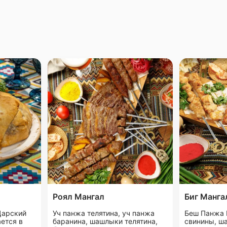
Роял Мангал
Биг Манга
Царский
Уч панжа телятина, уч панжа
Беш Панжа 
ается в
баранина, шашлыки телятина,
свинины, ш