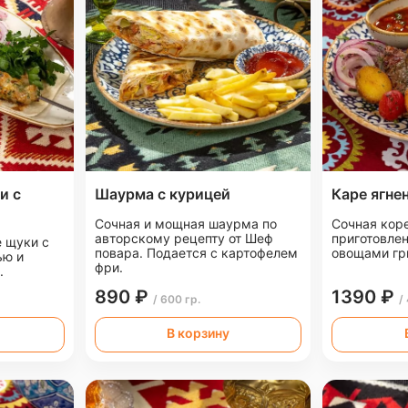
и с
Шаурма с курицей
Каре ягне
Сочная и мощная шаурма по
Сочная коре
авторскому рецепту от Шеф
приготовлен
 щуки с
повара. Подается с картофелем
овощами гр
ью и
фри.
.
890 ₽
1390 ₽
/ 600 гр.
/
В корзину