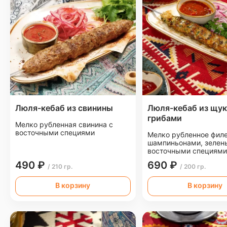
Люля-кебаб из свинины
Люля-кебаб из щук
грибами
Мелко рубленная свинина с
восточными специями
Мелко рубленное филе
шампиньонами, зелен
восточными специями
490 ₽
690 ₽
/ 210 гр.
/ 200 гр.
В корзину
В корзину