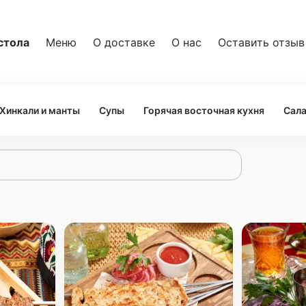
стола
Меню
О доставке
О нас
Оставить отзыв
Хинкали и манты
Супы
Горячая восточная куxня
Сал