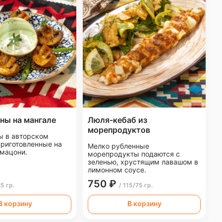
ны на мангале
Люля-кебаб из
морепродуктов
 в авторском
приготовленные на
Мелко рубленные
 мацони.
морепродукты подаются с
зеленью, хрустящим лавашом в
лимонном соусе.
750 ₽
25 гр.
/ 115/75 гр.
В корзину
В корзину