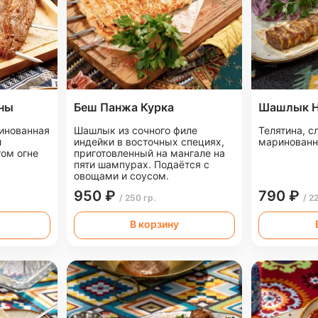
ины
Беш Панжа Курка
Шашлык Н
инованная
Шашлык из сочного филе
Телятина, с
и
индейки в восточных специях,
маринованн
ом огне
приготовленный на мангале на
пяти шампурах. Подаётся с
овощами и соусом.
950 ₽
790 ₽
/ 250 гр.
/ 2
В корзину