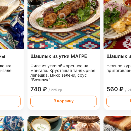
ны
Шашлык из утки МАГРЕ
Шашлык и
ленка,
Филе из утки обжаренное на
Нежное кур
ангале
мангале. Хрустящая тандырная
приготовлен
лепешка, микс зелени, соус
"Базилик".
740 ₽
560 ₽
/ 225 гр.
/ 2
В корзину