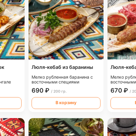
ок
Люля-кебаб из баранины
Люля-кеба
Мелко рубленная баранина с
Мелко рубл
нгале
восточными специями
восточными
690 ₽
670 ₽
/ 200 гр.
/ 2
В корзину