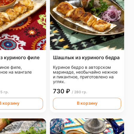
з куриного филе
Шашлык из куриного бедра
иное филе,
Куриное бедро в авторском
ное на мангале
маринаде, необычайно нежное
и пикантное, приготовлено на
углях.
730 ₽
15 гр.
/ 280 гр.
В корзину
В корзину