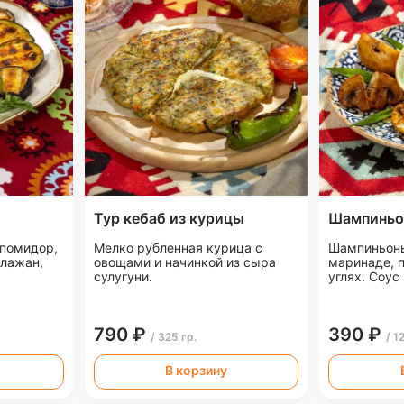
Тур кебаб из курицы
Шампиньо
 помидор,
Мелко рубленная курица с
Шампиньоны
клажан,
овощами и начинкой из сыра
маринаде, 
сулугуни.
углях. Соус
790 ₽
390 ₽
/ 325 гр.
/ 1
В корзину