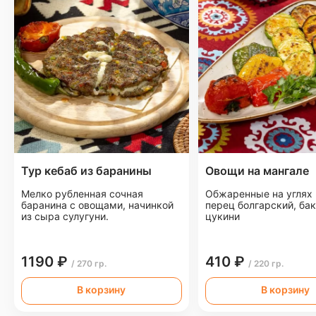
Тур кебаб из баранины
Овощи на мангале
Мелко рубленная сочная
Обжаренные на углях
баранина с овощами, начинкой
перец болгарский, ба
из сыра сулугуни.
цукини
1190 ₽
410 ₽
/ 270 гр.
/ 220 гр.
В корзину
В корзину