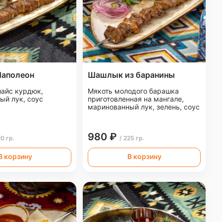
аполеон
Шашлык из баранины
лайс курдюк,
Мякоть молодого барашка
ый лук, соус
приготовленная на мангале,
маринованный лук, зелень, соус
980 ₽
20 гр.
/ 225 гр.
В корзину
В корзину