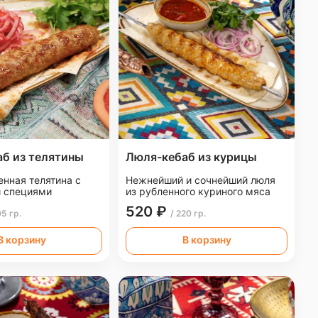
б из телятины
Люля-кебаб из курицы
енная телятина с
Нежнейший и сочнейший люля
 специями
из рубленного куриного мяса
520 ₽
05 гр.
/ 220 гр.
В корзину
В корзину