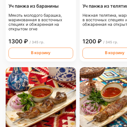
Уч панжа из баранины
Уч панжа из телят
Мякоть молодого барашка,
Нежная телятина, мар
маринованная в восточных
в восточных специях 
специях и обжаренная на
обжаренная на открыт
открытом огне
1300 ₽
1200 ₽
/ 345 гр.
/ 345 гр.
В корзину
В корзину