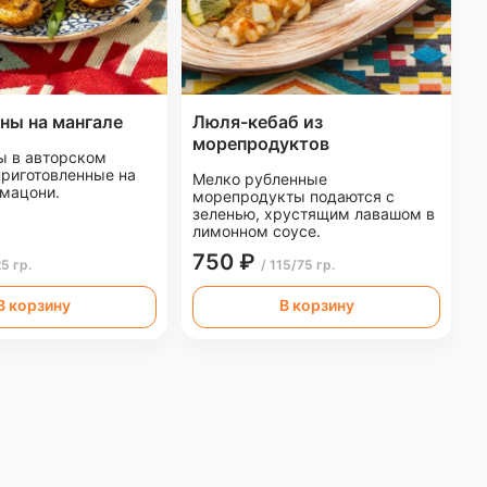
ны на мангале
Люля-кебаб из
морепродуктов
 в авторском
приготовленные на
Мелко рубленные
 мацони.
морепродукты подаются с
зеленью, хрустящим лавашом в
лимонном соусе.
750 ₽
25 гр.
/ 115/75 гр.
В корзину
В корзину