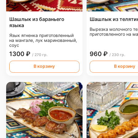
Шашлык из бараньего
Шашлык из теляти
языка
Вырезка молочного те
приготовленного на м
Язык ягненка приготовленный
на мангале, лук маринованный,
соус
1300 ₽
960 ₽
/ 270 гр.
/ 230 гр.
В корзину
В корзину