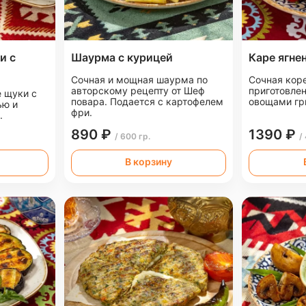
и с
Шаурма с курицей
Каре ягне
Сочная и мощная шаурма по
Сочная коре
авторскому рецепту от Шеф
приготовлен
 щуки с
повара. Подается с картофелем
овощами гр
ью и
фри.
.
890 ₽
1390 ₽
/ 600 гр.
/
В корзину