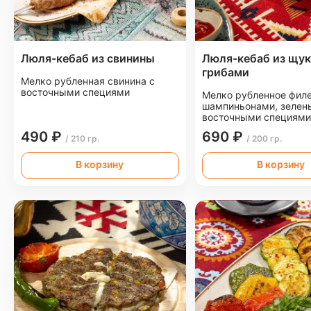
Люля-кебаб из свинины
Люля-кебаб из щук
грибами
Мелко рубленная свинина с
восточными специями
Мелко рубленное филе
шампиньонами, зелен
восточными специями
490 ₽
690 ₽
/ 210 гр.
/ 200 гр.
В корзину
В корзину