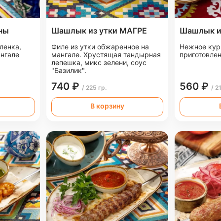
ны
Шашлык из утки МАГРЕ
Шашлык и
ленка,
Филе из утки обжаренное на
Нежное кур
ангале
мангале. Хрустящая тандырная
приготовлен
лепешка, микс зелени, соус
"Базилик".
740 ₽
560 ₽
/ 225 гр.
/ 2
В корзину