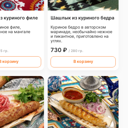
з куриного филе
Шашлык из куриного бедра
иное филе,
Куриное бедро в авторском
ное на мангале
маринаде, необычайно нежное
и пикантное, приготовлено на
углях.
730 ₽
15 гр.
/ 280 гр.
В корзину
В корзину