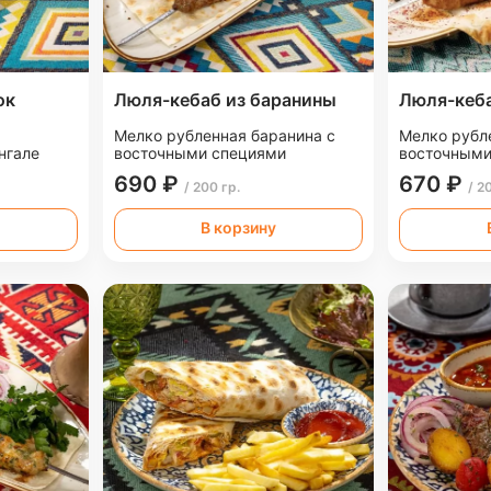
ок
Люля-кебаб из баранины
Люля-кеба
Мелко рубленная баранина с
Мелко рубл
нгале
восточными специями
восточными
690 ₽
670 ₽
/ 200 гр.
/ 2
В корзину