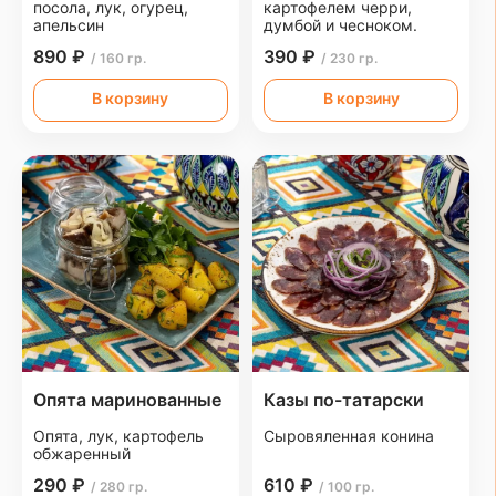
посола, лук, огурец,
картофелем черри,
апельсин
думбой и чесноком.
890 ₽
390 ₽
/ 160 гр.
/ 230 гр.
В корзину
В корзину
Опята маринованные
Казы по-татарски
Опята, лук, картофель
Сыровяленная конина
обжаренный
290 ₽
610 ₽
/ 280 гр.
/ 100 гр.