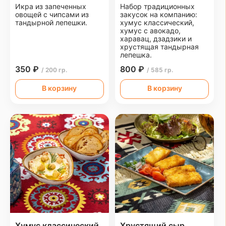
Икра из запеченных
Набор традиционных
овощей с чипсами из
закусок на компанию:
тандырной лепешки.
хумус классический,
хумус с авокадо,
харавац, дзадзики и
хрустящая тандырная
лепешка.
350 ₽
800 ₽
/ 200 гр.
/ 585 гр.
В корзину
В корзину
Хумус классический
Хрустящий сыр