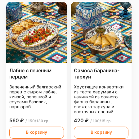
Лабне с печеным
Самоса баранина-
перцем
тархун
Запеченный балгарский
Хрустящие конвертики
перец с сыром лабне,
из теста харумаки с
кинзой, лепешкой и
начинкой из сочного
соусами базилик,
фарша баранины,
наршараб.
свежего тархуна и
восточных специй.
560 ₽
420 ₽
/ 150/130 гр.
/ 100/15 гр.
В корзину
В корзину