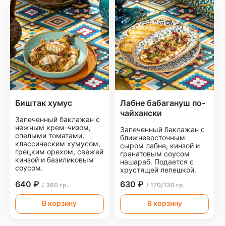
Биштак хумус
Лабне бабагануш по-
чайхански
Запеченный баклажан с
нежным крем-чизом,
Запеченный баклажан с
спелыми томатами,
ближневосточным
классическим хумусом,
сыром лабне, кинзой и
грецким орехом, свежей
гранатовым соусом
кинзой и базиликовым
нашараб. Подается с
соусом.
хрустящей лепешкой.
640 ₽
630 ₽
/ 360 гр.
/ 170/130 гр.
В корзину
В корзину