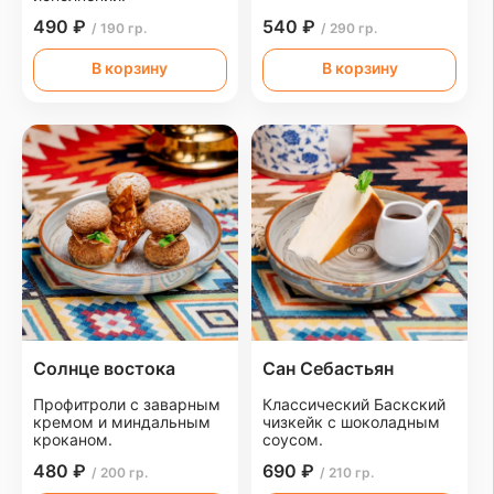
490 ₽
540 ₽
/ 190 гр.
/ 290 гр.
В корзину
В корзину
Солнце востока
Сан Себастьян
Профитроли с заварным
Классический Баскский
кремом и миндальным
чизкейк с шоколадным
кроканом.
соусом.
480 ₽
690 ₽
/ 200 гр.
/ 210 гр.