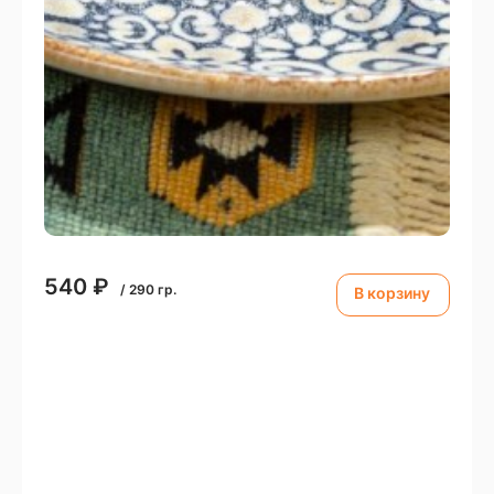
540
₽
/
290
гр.
В корзину