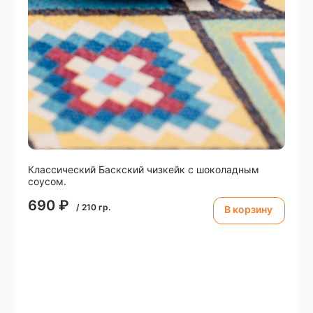
Классический Баскский чизкейк с шоколадным
соусом.
690
₽
/
210
гр.
В корзину