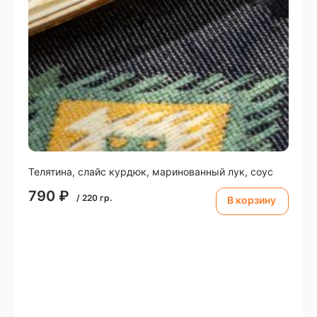
Телятина, слайс курдюк, маринованный лук, соус
790
₽
/
220
гр.
В корзину