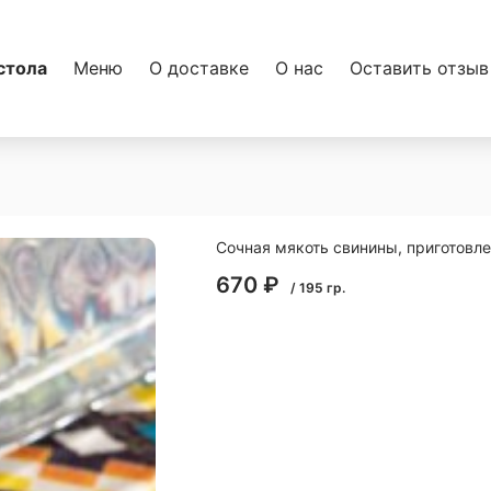
стола
Меню
О доставке
О нас
Оставить отзыв
Сочная мякоть свинины, приготовле
670
₽
/
195
гр.