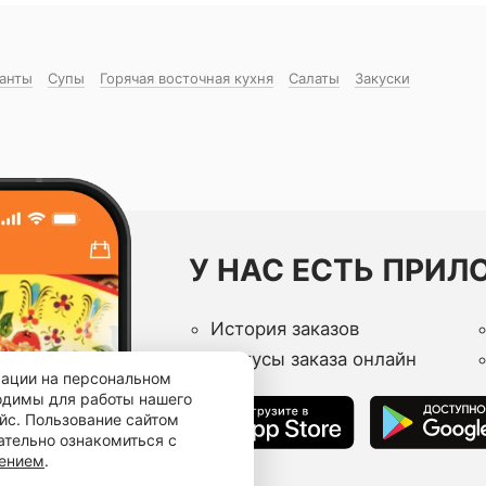
манты
Супы
Горячая восточная куxня
Салаты
Закуски
У НАС ЕСТЬ ПРИЛ
История заказов
Статусы заказа онлайн
мации на персональном
ходимы для работы нашего
йс. Пользование сайтом
ательно ознакомиться с
шением
.