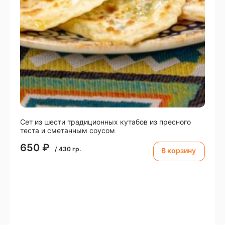
Сет из шести традиционныx кутабов из пресного
теста и сметанным соусом
650
₽
/
430
гр.
В корзину