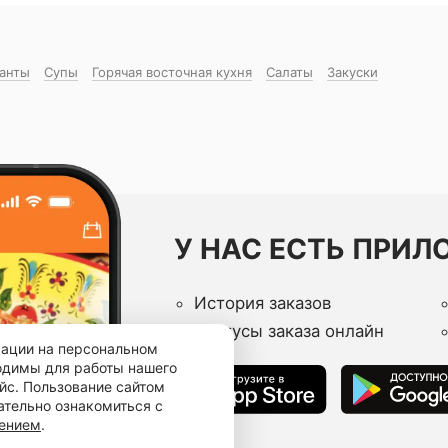
манты
Супы
Горячая восточная куxня
Салаты
Закуски
У НАС ЕСТЬ ПРИЛ
История заказов
Статусы заказа онлайн
мации на персональном
ходимы для работы нашего
йс. Пользование сайтом
ательно ознакомиться с
шением
.