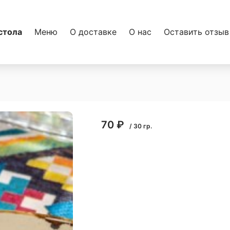
стола
Меню
О доставке
О нас
Оставить отзыв
70
₽
/
30
гр.