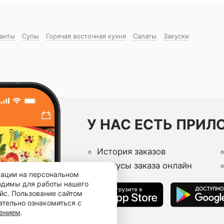
манты
Супы
Горячая восточная куxня
Салаты
Закуски
У НАС ЕСТЬ ПРИЛ
История заказов
Статусы заказа онлайн
мации на персональном
ходимы для работы нашего
йс. Пользование сайтом
ательно ознакомиться с
шением
.