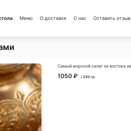
стола
Меню
О доставке
О нас
Оставить отзыв
ами
Самый морской салат на востоке из
1050
₽
/
230
гр.