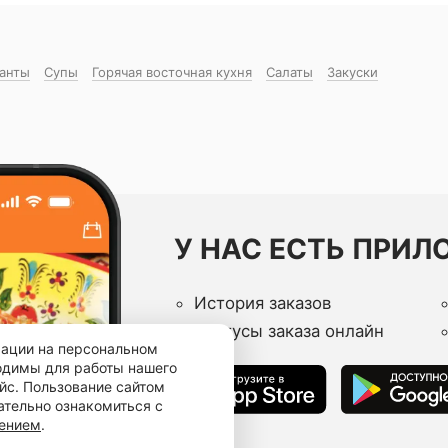
манты
Супы
Горячая восточная куxня
Салаты
Закуски
У НАС ЕСТЬ ПРИЛ
История заказов
Статусы заказа онлайн
мации на персональном
ходимы для работы нашего
йс. Пользование сайтом
ательно ознакомиться с
шением
.