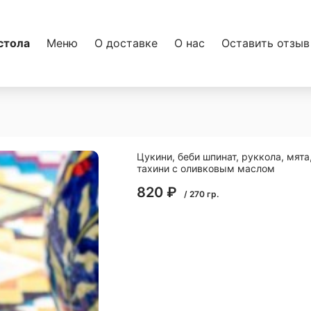
стола
Меню
О доставке
О нас
Оставить отзыв
Цукини, беби шпинат, руккола, мята
тахини с оливковым маслом
820
₽
/
270
гр.