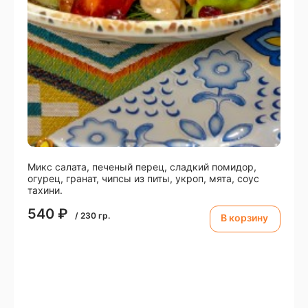
Микс салата, печеный перец, сладкий помидор,
огурец, гранат, чипсы из питы, укроп, мята, соус
тахини.
540
₽
/
230
гр.
В корзину