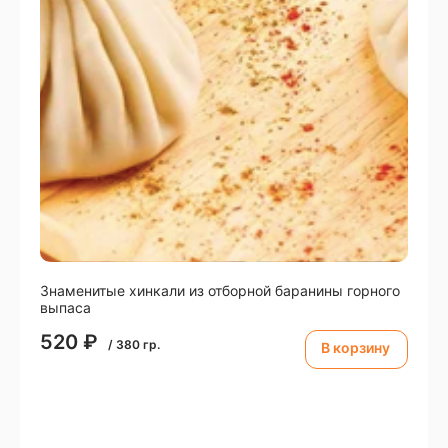
Знаменитые xинкали из отборной баранины горного
выпаса
520
₽
/
380
гр.
В корзину