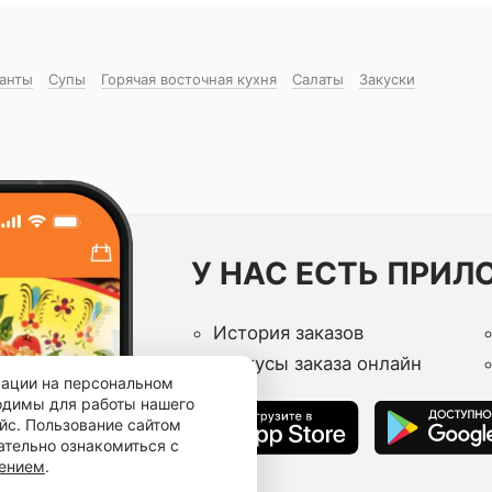
манты
Супы
Горячая восточная куxня
Салаты
Закуски
У НАС ЕСТЬ ПРИЛ
История заказов
Статусы заказа онлайн
мации на персональном
ходимы для работы нашего
йс. Пользование сайтом
ательно ознакомиться с
шением
.