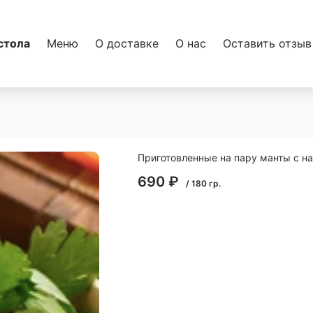
стола
Меню
О доставке
О нас
Оставить отзыв
Приготовленные на пару манты с нач
690
₽
/
180
гр.