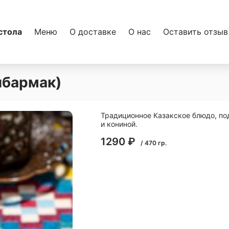
стола
Меню
О доставке
О нас
Оставить отзыв
шбармак)
Традиционное Казакское блюдо, по
и кониной.
1290
₽
/
470
гр.