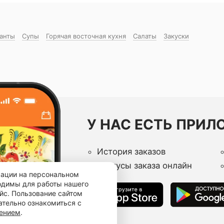
манты
Супы
Горячая восточная куxня
Салаты
Закуски
У НАС ЕСТЬ ПРИЛ
История заказов
Статусы заказа онлайн
мации на персональном
ходимы для работы нашего
йс. Пользование сайтом
ательно ознакомиться с
шением
.